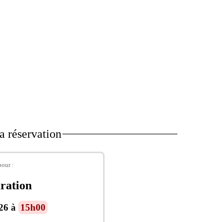
a réservation
pour :
aration
026 à
15h00